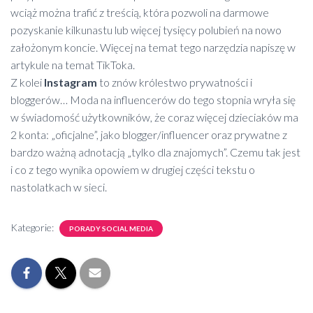
wciąż można trafić z treścią, która pozwoli na darmowe
pozyskanie kilkunastu lub więcej tysięcy polubień na nowo
założonym koncie. Więcej na temat tego narzędzia napiszę w
artykule na temat TikToka.
Z kolei
Instagram
to znów królestwo prywatności i
bloggerów… Moda na influencerów do tego stopnia wryła się
w świadomość użytkowników, że coraz więcej dzieciaków ma
2 konta: „oficjalne”, jako blogger/influencer oraz prywatne z
bardzo ważną adnotacją „tylko dla znajomych”. Czemu tak jest
i co z tego wynika opowiem w drugiej części tekstu o
nastolatkach w sieci.
Kategorie:
PORADY SOCIAL MEDIA