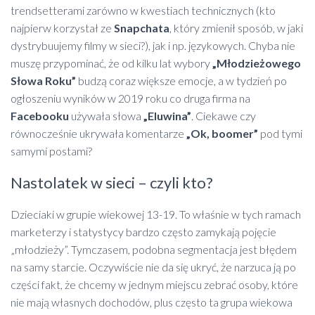
trendsetterami zarówno w kwestiach technicznych (kto
najpierw korzystał ze
Snapchata
, który zmienił sposób, w jaki
dystrybuujemy filmy w sieci?), jak i np. językowych. Chyba nie
muszę przypominać, że od kilku lat wybory
„Młodzieżowego
Słowa Roku”
budzą coraz większe emocje, a w tydzień po
ogłoszeniu wyników w 2019 roku co druga firma na
Facebooku
używała słowa
„Eluwina”
. Ciekawe czy
równocześnie ukrywała komentarze
„Ok, boomer”
pod tymi
samymi postami?
Nastolatek w sieci – czyli kto?
Dzieciaki w grupie wiekowej 13-19. To właśnie w tych ramach
marketerzy i statystycy bardzo często zamykają pojęcie
„młodzieży”. Tymczasem, podobna segmentacja jest błędem
na samy starcie. Oczywiście nie da się ukryć, że narzuca ją po
części fakt, że chcemy w jednym miejscu zebrać osoby, które
nie mają własnych dochodów, plus często ta grupa wiekowa