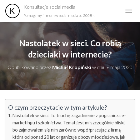
Konsultacje social media
Pomagamy firmom w social media od 2008 r.
PRZEŁ
Nastolatek w sieci. Co robią
dzieciaki w internecie?
Opublikowano przez
Michał Kropiński
w dniu
8 maja 2020
O czym przeczytacie w tym artykule?
Nastolatek w sieci. To trochę zagadnienie z pogranicza e-
marketingu i szkolnictwa. Temat jest mi szczególnie bliski,
bo zajmowałem się nim zarówno współpracując z firmą,
która od ponad 20 lat organizuje obozy młodzieżowe, jak