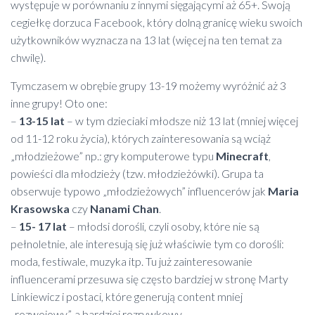
występuje w porównaniu z innymi sięgającymi aż 65+. Swoją
cegiełkę dorzuca Facebook, który dolną granicę wieku swoich
użytkowników wyznacza na 13 lat (więcej na ten temat za
chwilę).
Tymczasem w obrębie grupy 13-19 możemy wyróżnić aż 3
inne grupy! Oto one:
–
13-15 lat
– w tym dzieciaki młodsze niż 13 lat (mniej więcej
od 11-12 roku życia), których zainteresowania są wciąż
„młodzieżowe” np.: gry komputerowe typu
Minecraft
,
powieści dla młodzieży (tzw. młodzieżówki). Grupa ta
obserwuje typowo „młodzieżowych” influencerów jak
Maria
Krasowska
czy
Nanami Chan
.
–
15- 17 lat
– młodsi dorośli, czyli osoby, które nie są
pełnoletnie, ale interesują się już właściwie tym co dorośli:
moda, festiwale, muzyka itp. Tu już zainteresowanie
influencerami przesuwa się często bardziej w stronę Marty
Linkiewicz i postaci, które generują content mniej
„rozwojowy”, a bardziej rozrywkowy.