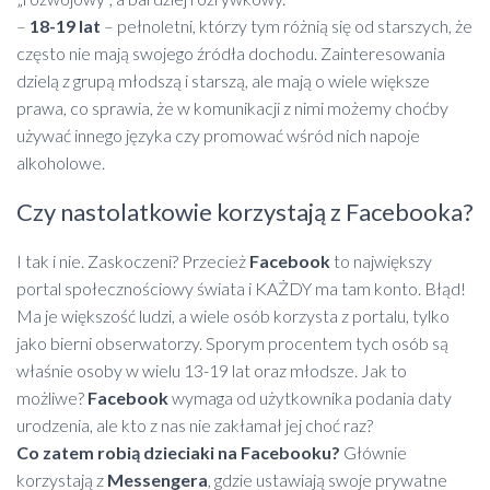
–
18-19 lat
– pełnoletni, którzy tym różnią się od starszych, że
często nie mają swojego źródła dochodu. Zainteresowania
dzielą z grupą młodszą i starszą, ale mają o wiele większe
prawa, co sprawia, że w komunikacji z nimi możemy choćby
używać innego języka czy promować wśród nich napoje
alkoholowe.
Czy nastolatkowie korzystają z Facebooka?
I tak i nie. Zaskoczeni? Przecież
Facebook
to największy
portal społecznościowy świata i KAŻDY ma tam konto. Błąd!
Ma je większość ludzi, a wiele osób korzysta z portalu, tylko
jako bierni obserwatorzy. Sporym procentem tych osób są
właśnie osoby w wielu 13-19 lat oraz młodsze. Jak to
możliwe?
Facebook
wymaga od użytkownika podania daty
urodzenia, ale kto z nas nie zakłamał jej choć raz?
Co zatem robią dzieciaki na Facebooku?
Głównie
korzystają z
Messengera
, gdzie ustawiają swoje prywatne