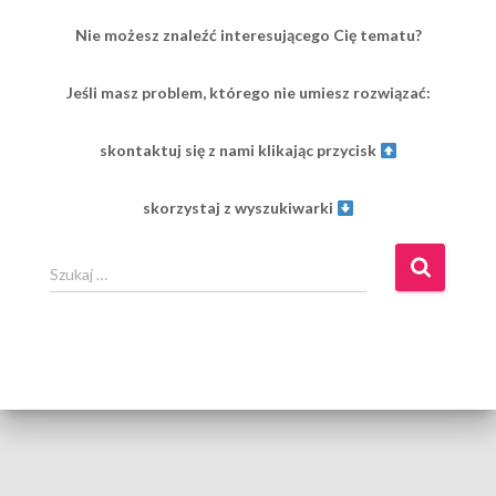
Nie możesz znaleźć interesującego Cię tematu?
Jeśli masz problem, którego nie umiesz rozwiązać:
skontaktuj się z nami klikając przycisk
skorzystaj z wyszukiwarki
S
Szukaj …
z
u
k
a
j
: