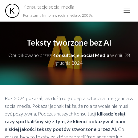
Konsultacje social media
Pomagamy firmom w social media od 2008 r.
PRZEŁ
Teksty tworzone bez AI
Opublikowano przez
Konsultacje Social Media
w dniu
28
grudnia 2024
Rok 2024 pokazał, jak dużą rolę odegra sztuczna inteligencja w
social media. Pokazał jednak także, że rola ta wcale nie musi
być pozytywna. Podczas naszych konsultacji
kilkadziesiąt
razy spotkaliśmy się z tym, że klienci pokazywali nam
niskiej jakości teksty postów stworzone przez AI.
Co
gorsza, były to teksty, za które zapłacili freelancerom lub