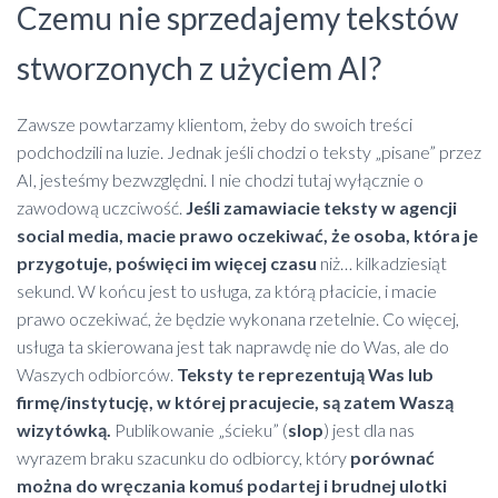
Czemu nie sprzedajemy tekstów
stworzonych z użyciem AI?
Zawsze powtarzamy klientom, żeby do swoich treści
podchodzili na luzie. Jednak jeśli chodzi o teksty „pisane” przez
AI, jesteśmy bezwzględni. I nie chodzi tutaj wyłącznie o
zawodową uczciwość.
Jeśli zamawiacie teksty w agencji
social media, macie prawo oczekiwać, że osoba, która je
przygotuje, poświęci im więcej czasu
niż… kilkadziesiąt
sekund. W końcu jest to usługa, za którą płacicie, i macie
prawo oczekiwać, że będzie wykonana rzetelnie. Co więcej,
usługa ta skierowana jest tak naprawdę nie do Was, ale do
Waszych odbiorców.
Teksty te reprezentują Was lub
firmę/instytucję, w której pracujecie, są zatem Waszą
wizytówką.
Publikowanie „ścieku” (
slop
) jest dla nas
wyrazem braku szacunku do odbiorcy, który
porównać
można do wręczania komuś podartej i brudnej ulotki