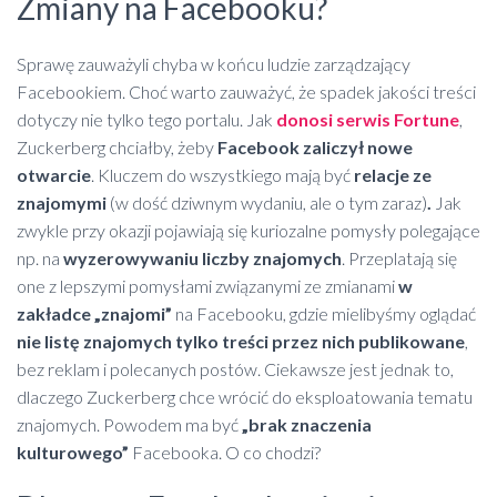
Zmiany na Facebooku?
Sprawę zauważyli chyba w końcu ludzie zarządzający
Facebookiem. Choć warto zauważyć, że spadek jakości treści
dotyczy nie tylko tego portalu. Jak
donosi serwis Fortune
,
Zuckerberg chciałby, żeby
Facebook zaliczył nowe
otwarcie
. Kluczem do wszystkiego mają być
relacje ze
znajomymi
(w dość dziwnym wydaniu, ale o tym zaraz)
.
Jak
zwykle przy okazji pojawiają się kuriozalne pomysły polegające
np. na
wyzerowywaniu liczby znajomych
. Przeplatają się
one z lepszymi pomysłami związanymi ze zmianami
w
zakładce „znajomi”
na Facebooku, gdzie mielibyśmy oglądać
nie listę znajomych tylko treści przez nich publikowane
,
bez reklam i polecanych postów. Ciekawsze jest jednak to,
dlaczego Zuckerberg chce wrócić do eksploatowania tematu
znajomych. Powodem ma być
„brak znaczenia
kulturowego”
Facebooka. O co chodzi?