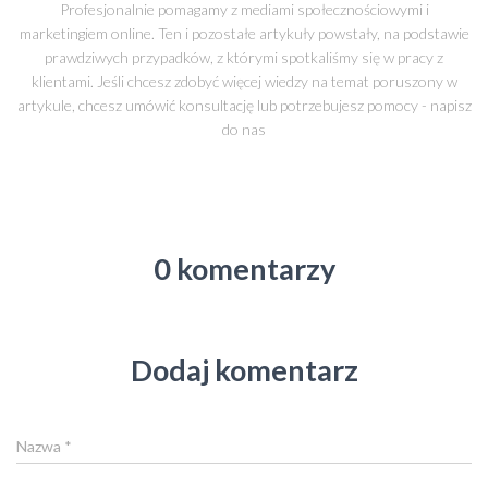
Profesjonalnie pomagamy z mediami społecznościowymi i
marketingiem online. Ten i pozostałe artykuły powstały, na podstawie
prawdziwych przypadków, z którymi spotkaliśmy się w pracy z
klientami. Jeśli chcesz zdobyć więcej wiedzy na temat poruszony w
artykule, chcesz umówić konsultację lub potrzebujesz pomocy - napisz
do nas
0 komentarzy
Dodaj komentarz
Nazwa
*