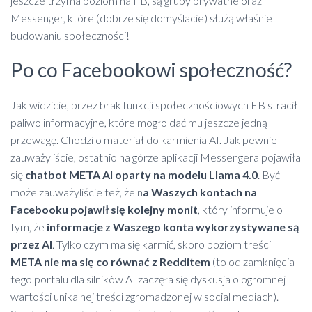
jeszcze trzyma poziom na FB, są grupy prywatne oraz
Messenger, które (dobrze się domyślacie) służą właśnie
budowaniu społeczności!
Po co Facebookowi społeczność?
Jak widzicie, przez brak funkcji społecznościowych FB stracił
paliwo informacyjne, które mogło dać mu jeszcze jedną
przewagę. Chodzi o materiał do karmienia AI. Jak pewnie
zauważyliście, ostatnio na górze aplikacji Messengera pojawiła
się
chatbot META AI oparty na modelu Llama 4.0
. Być
może zauważyliście też, że n
a Waszych kontach na
Facebooku pojawił się kolejny monit
, który informuje o
tym, że
informacje z Waszego konta wykorzystywane są
przez AI
. Tylko czym ma się karmić, skoro poziom treści
META nie ma się co równać z Redditem
(to od zamknięcia
tego portalu dla silników AI zaczęła się dyskusja o ogromnej
wartości unikalnej treści zgromadzonej w social mediach).