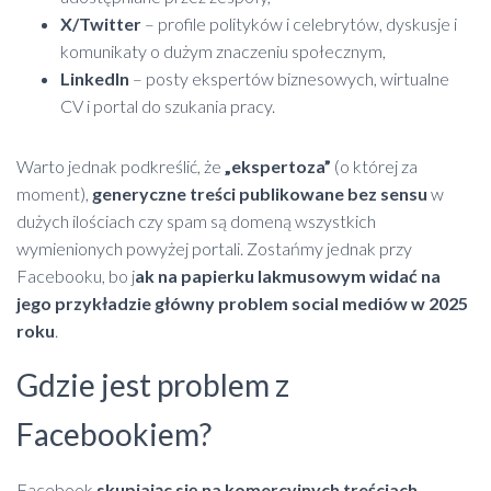
X/Twitter
– profile polityków i celebrytów, dyskusje i
komunikaty o dużym znaczeniu społecznym,
LinkedIn
– posty ekspertów biznesowych, wirtualne
CV i portal do szukania pracy.
Warto jednak podkreślić, że
„ekspertoza”
(o której za
moment),
generyczne treści publikowane bez sensu
w
dużych ilościach czy spam są domeną wszystkich
wymienionych powyżej portali. Zostańmy jednak przy
Facebooku, bo j
ak na papierku lakmusowym widać na
jego przykładzie główny problem social mediów w 2025
roku
.
Gdzie jest problem z
Facebookiem?
Facebook
skupiając się na komercyjnych treściach,