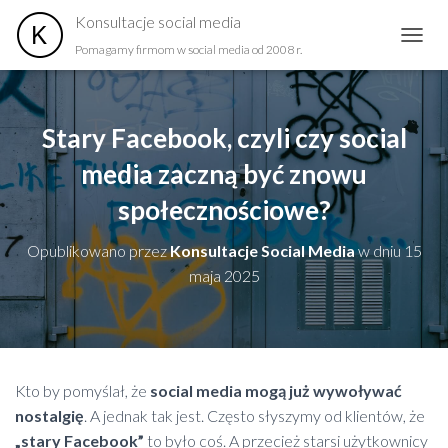
Konsultacje social media
Pomagamy firmom w social media od 2008 r.
PRZEŁ
Stary Facebook, czyli czy social
media zaczną być znowu
społecznościowe?
Opublikowano przez
Konsultacje Social Media
w dniu
15
maja 2025
Kto by pomyślał, że
social media mogą już wywoływać
nostalgię
. A jednak tak jest. Często słyszymy od klientów, że
„stary Facebook”
to było coś. A przecież starsi użytkownicy