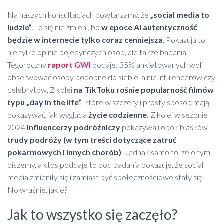
Na naszych konsultacjach powtarzamy, że
„social media to
ludzie”
. To się nie zmieni, bo
w epoce AI autentyczność
będzie w internecie tylko coraz cenniejsza
. Pokazują to
nie tylko opinie pojedynczych osób, ale także badania.
Tegoroczny
raport GWI
podaje: 35% ankietowanych woli
obserwować osoby podobne do siebie, a nie infulencerów czy
celebrytów. Z kolei
na TikToku rośnie popularność filmów
typu „day in the life”
, które w szczery i prosty sposób mają
pokazywać, jak wygląda
życie codzienne.
Z kolei w sezonie
2024
influencerzy podróżniczy
pokazywali obok blasków
trudy podróży (w tym treści dotyczące zatruć
pokarmowych i innych chorób)
. Jednak samo to, że o tym
piszemy, a ktoś poddaje to pod badania pokazuje, że social
media zmieniły się i zamiast być społecznościowe stały się…
No właśnie, jakie?
Jak to wszystko się zaczęło?