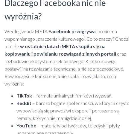
Dlaczego Facebooka nic nie
wyróżnia?
Według władz META
Facebook przegrywa
, bo nie ma
wspomnianego „znaczenia kulturowego”. Co to znaczy? Chodzi
o to, że
w ostatnich latach META skupiła się na
kopiowaniu i powielaniu rozwiązań z innych portali
oraz
rozbudowie ekosystemu reklamowego. Krótko mówiąc
postawili na rozwiązania techniczne, a nie społecznościowe.
Równocześnie konkurencja nie spała i rozwijała to, co ją
wyróżnia:
TikTok
– formuła unikalnych filmików i wyzwań,
Reddit
– bardzo bogate społeczności, w których często
wypowiadają się prawdziwi eksperci i poruszane są
tematy, których nie ma nigdzie indziej,
YouTube
– materiały od twórców, teledyski i płyty
udostępniane przez zespoły,