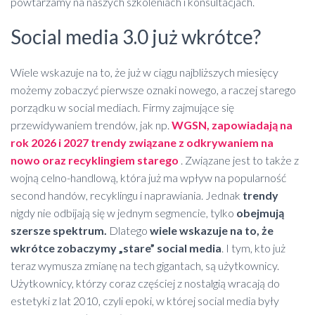
powtarzamy na naszych szkoleniach i konsultacjach.
Social media 3.0 już wkrótce?
Wiele wskazuje na to, że już w ciągu najbliższych miesięcy
możemy zobaczyć pierwsze oznaki nowego, a raczej starego
porządku w social mediach. Firmy zajmujące się
przewidywaniem trendów, jak np.
WGSN, zapowiadają na
rok 2026 i 2027 trendy związane z odkrywaniem na
nowo oraz recyklingiem starego
. Związane jest to także z
wojną celno-handlową, która już ma wpływ na popularność
second handów, recyklingu i naprawiania. Jednak
trendy
nigdy nie odbijają się w jednym segmencie, tylko
obejmują
szersze spektrum.
Dlatego
wiele wskazuje na to, że
wkrótce zobaczymy „stare” social media
. I tym, kto już
teraz wymusza zmianę na tech gigantach, są użytkownicy.
Użytkownicy, którzy coraz częściej z nostalgią wracają do
estetyki z lat 2010, czyli epoki, w której social media były