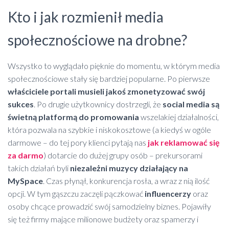
Kto i jak rozmienił media
społecznościowe na drobne?
Wszystko to wyglądało pięknie do momentu, w którym media
społecznościowe stały się bardziej popularne. Po pierwsze
właściciele portali musieli jakoś zmonetyzować swój
sukces
. Po drugie użytkownicy dostrzegli, że
social media są
świetną platformą do promowania
wszelakiej działalności,
która pozwala na szybkie i niskokosztowe (a kiedyś w ogóle
darmowe – do tej pory klienci pytają nas
jak reklamować się
za darmo
) dotarcie do dużej grupy osób – prekursorami
takich działań byli
niezależni muzycy działający na
MySpace
. Czas płynął, konkurencja rosła, a wraz z nią ilość
opcji. W tym gąszczu zaczęli pączkować
influencerzy
oraz
osoby chcące prowadzić swój samodzielny biznes. Pojawiły
się też firmy mające milionowe budżety oraz spamerzy i