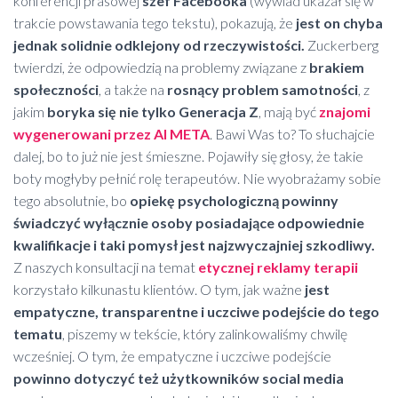
konferencji prasowej
szef Facebooka
(wywiad ukazał się w
trakcie powstawania tego tekstu), pokazują, że
jest on chyba
jednak solidnie odklejony od rzeczywistości.
Zuckerberg
twierdzi, że odpowiedzią na problemy związane z
brakiem
społeczności
, a także na
rosnący problem samotności
, z
jakim
boryka się nie tylko Generacja Z
, mają być
znajomi
wygenerowani przez AI META
. Bawi Was to? To słuchajcie
dalej, bo to już nie jest śmieszne. Pojawiły się głosy, że takie
boty mogłyby pełnić rolę terapeutów. Nie wyobrażamy sobie
tego absolutnie, bo
opiekę psychologiczną powinny
świadczyć wyłącznie osoby posiadające odpowiednie
kwalifikacje i taki pomysł jest najzwyczajniej szkodliwy.
Z naszych konsultacji na temat
etycznej reklamy terapii
korzystało kilkunastu klientów. O tym, jak ważne
jest
empatyczne, transparentne i uczciwe podejście do tego
tematu
, piszemy w tekście, który zalinkowaliśmy chwilę
wcześniej. O tym, że empatyczne i uczciwe podejście
powinno dotyczyć też użytkowników social media