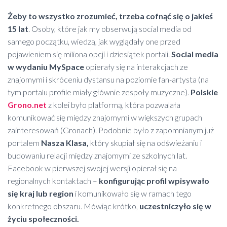
Żeby to wszystko zrozumieć, trzeba cofnąć się o jakieś
15 lat
. Osoby, które jak my obserwują social media od
samego początku, wiedzą, jak wyglądały one przed
pojawieniem się miliona opcji i dziesiątek portali.
Social media
w wydaniu MySpace
opierały się na interakcjach ze
znajomymi i skróceniu dystansu na poziomie fan-artysta (na
tym portalu profile miały głównie zespoły muzyczne).
Polskie
Grono.net
z kolei było platformą, która pozwalała
komunikować się między znajomymi w większych grupach
zainteresowań (Gronach). Podobnie było z zapomnianym już
portalem
Nasza Klasa,
który skupiał się na odświeżaniu i
budowaniu relacji między znajomymi ze szkolnych lat.
Facebook w pierwszej swojej wersji opierał się na
regionalnych kontaktach –
konfigurując profil wpisywało
się kraj lub region
i komunikowało się w ramach tego
konkretnego obszaru. Mówiąc krótko,
uczestniczyło się w
życiu społeczności.