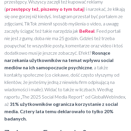
przestępcy. Wszyscy zaczęli też kupować reklamy
(
przestępcy też, piszemy o tym tutaj
) i narzekać, że klikają
się one gorzej niż kiedyś. Instagram przestał być portalem ze
zdjęciami, TikTok zmienił sposób myślenia o video, a uwagę
zaczęły ściągać też takie narzędzia jak
BeReal
. Feed portali
nie jest z gumy, doba nie ma 25 godzin. Gdzieś też trzeba
poupychać te wszystkie posty, komentarze oraz video i ktoś
dodatkowo musi je jeszcze zobaczyć. Efekt?
Rosnące
narzekania użytkowników na temat wpływu social
mediów na ich samopoczucie psychiczne
, a także
kontakty społeczne (co ciekawe, dość często słyszymy od
klientów, że jesteśmy jedną z niewielu firm odpisującą na
wiadomości i maile). Widać to także w liczbach. Według
raportu „The 2025 Social Media Report” od GlobalWebIndex,
aż
31% użytkowników ogranicza korzystanie z social
media. Cztery lata temu deklarowało to tylko 20%
badanych.