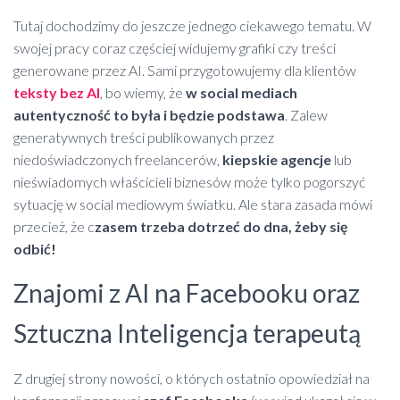
Tutaj dochodzimy do jeszcze jednego ciekawego tematu. W
swojej pracy coraz częściej widujemy grafiki czy treści
generowane przez AI. Sami przygotowujemy dla klientów
teksty bez AI
, bo wiemy, że
w social mediach
autentyczność to była i będzie podstawa
. Zalew
generatywnych treści publikowanych przez
niedoświadczonych freelancerów,
kiepskie agencje
lub
nieświadomych właścicieli biznesów może tylko pogorszyć
sytuację w social mediowym światku. Ale stara zasada mówi
przecież, że c
zasem trzeba dotrzeć do dna, żeby się
odbić!
Znajomi z AI na Facebooku oraz
Sztuczna Inteligencja terapeutą
Z drugiej strony nowości, o których ostatnio opowiedział na