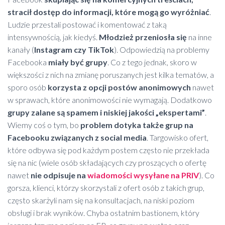
stracił dostęp do informacji, które mogą go wyróżniać
.
Ludzie przestali postować i komentować z taką
intensywnością, jak kiedyś.
Młodzież przeniosła się
na inne
kanały (
Instagram czy TikTok
). Odpowiedzią na problemy
Facebooka
miały być grupy
. Co z tego jednak, skoro w
większości z nich na zmianę poruszanych jest kilka tematów, a
sporo osób
korzysta z opcji postów anonimowych
nawet
w sprawach, które anonimowości nie wymagają. Dodatkowo
grupy zalane są spamem i niskiej jakości „ekspertami”
.
Wiemy coś o tym, bo
problem dotyka także grup na
Facebooku związanych z social media
. Targowisko ofert,
które odbywa się pod każdym postem często nie przekłada
się na nic (wiele osób składających czy proszących o ofertę
nawet
nie odpisuje na
wiadomości wysyłane na PRIV
). Co
gorsza, klienci, którzy skorzystali z ofert osób z takich grup,
często skarżyli nam się na konsultacjach, na niski poziom
obsługi i brak wyników. Chyba ostatnim bastionem, który