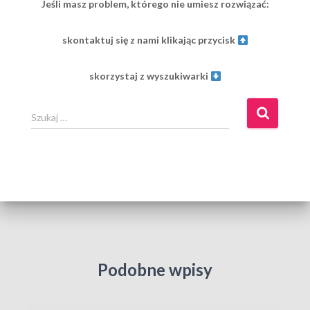
Jeśli masz problem, którego nie umiesz rozwiązać:
skontaktuj się z nami klikając przycisk
skorzystaj z wyszukiwarki
S
Szukaj …
z
u
k
a
j
:
Podobne wpisy