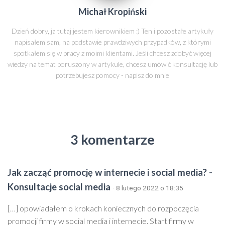
Michał Kropiński
Dzień dobry, ja tutaj jestem kierownikiem :) Ten i pozostałe artykuły
napisałem sam, na podstawie prawdziwych przypadków, z którymi
spotkałem się w pracy z moimi klientami. Jeśli chcesz zdobyć więcej
wiedzy na temat poruszony w artykule, chcesz umówić konsultację lub
potrzebujesz pomocy - napisz do mnie
3 komentarze
Jak zacząć promocję w internecie i social media? -
Konsultacje social media
· 8 lutego 2022 o 18:35
[…] opowiadałem o krokach koniecznych do rozpoczęcia
promocji firmy w social media i internecie. Start firmy w