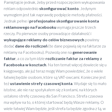
Pamiętajcie jednak, żeby przed rozpoczęciem wykupowania
reklam odpowiednio
skonfigurować konto
. Jedynym
wymogiem jest tak naprawdę podpięcie metody płatności.
Jednak pełne i
profesjonalne skonfigurowanie konta
reklamowego na Facebooku
wymaga jeszcze trzech
rzeczy. Po pierwsze osoby prowadzące działalność i
wykupujące reklamy do celów biznesowych
powinny
dodać
dane do rozliczeń
(te dane pojawią się na fakturze za
reklamy na Facebooku). Pozwolą one na
generowanie
faktur
, a co za tym idzie
rozliczanie faktur za reklamy z
Facebooka w kosztach
. Na ten temat więcej dowiecie się u
księgowego, ale już teraz mogę Wam powiedzieć, że o wiele
łatwiej będzie osobom, które są VAT-owcami. Konieczne jest
też
ustawienie strefy czasowej konta
. Wydaje się to mało
istotne, ale nie raz spotykałem się z kontami, na których
ustalono strefę czasową dla San Francisco. Strefa czasowa
ma wpływ na to, o której startować będą Wasze reklamy. O
wiele łatwiej Wam będzie, jeśli strefa ta będzie zgodna z tą, w