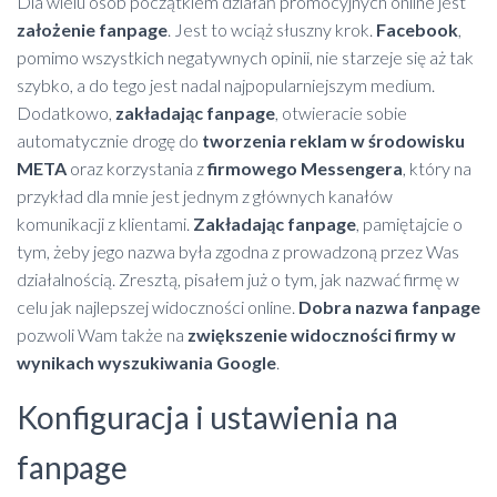
Dla wielu osób początkiem działań promocyjnych online jest
założenie fanpage
. Jest to wciąż słuszny krok.
Facebook
,
pomimo wszystkich negatywnych opinii, nie starzeje się aż tak
szybko, a do tego jest nadal najpopularniejszym medium.
Dodatkowo,
zakładając fanpage
, otwieracie sobie
automatycznie drogę do
tworzenia reklam w środowisku
META
oraz korzystania z
firmowego Messengera
, który na
przykład dla mnie jest jednym z głównych kanałów
komunikacji z klientami.
Zakładając fanpage
, pamiętajcie o
tym, żeby jego nazwa była zgodna z prowadzoną przez Was
działalnością. Zresztą, pisałem już o tym, jak nazwać firmę w
celu jak najlepszej widoczności online.
Dobra nazwa fanpage
pozwoli Wam także na
zwiększenie widoczności firmy w
wynikach wyszukiwania Google
.
Konfiguracja i ustawienia na
fanpage