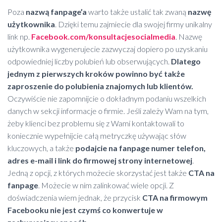
Poza
nazwą fanpage’a
warto także ustalić tak zwaną
nazwę
użytkownika
. Dzięki temu zajmiecie dla swojej firmy unikalny
link np.
Facebook.com/konsultacjesocialmedia
. Nazwę
użytkownika wygenerujecie zazwyczaj dopiero po uzyskaniu
odpowiedniej liczby polubień lub obserwujących.
Dlatego
jednym z pierwszych kroków powinno być także
zaproszenie do polubienia znajomych lub klientów.
Oczywiście nie zapomnijcie o dokładnym podaniu wszelkich
danych w sekcji informacje o firmie. Jeśli zależy Wam na tym,
żeby klienci bez problemu się z Wami kontaktowali to
koniecznie wypełnijcie całą metryczkę używając słów
kluczowych, a także
podajcie na fanpage numer telefon,
adres e-mail i link do firmowej strony internetowej
.
Jedną z opcji, z których możecie skorzystać jest także
CTA na
fanpage
. Możecie w nim zalinkować wiele opcji. Z
doświadczenia wiem jednak, że przycisk
CTA na firmowym
Facebooku nie jest czymś co konwertuje w