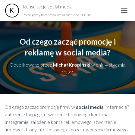
Konsultacje social media
Pomagamy firmom w social media od 2008 r.
PRZEŁ
Od czego zacząć promocję i
reklamę w social media?
Opublikowano przez
Michał Kropiński
w dniu
4 stycznia
2022
Od czego zacząć promocję firmy w
social media
i internecie?
Założenie fanpage, utworzenie firmowego konta na
Instagramie, założenie konta reklamowego, stworzenie
firmowej strony internetowej, a może utworzenie firmowego