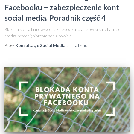
Facebooku − zabezpieczenie kont
social media. Poradnik część 4
Blokada konta firmowego na Facebooku czyli słów kilka o tym co
spędza przedsiębiorcom sen z powiek.
Przez
Konsultacje Social Media
,
3 lata
temu