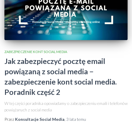
ZABEZPIECZENIE KONT SOCIAL MEDIA
Jak zabezpieczyć pocztę email
powiązaną z social media −
zabezpieczenie kont social media.
Poradnik część 2
W tej części poradnika opowiadamy o zabezpieczeniu emaili i telefonów
powiążanych z social media
Przez
Konsultacje Social Media
,
3 lata
temu