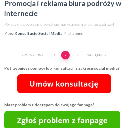
Promocja i reklama biura podróży w
internecie
Porady dla osób zajmujących sie marketingiem w biurze podróży!
Przez
Konsultacje Social Media
,
4 lata
temu
Stronicowanie
POPRZEDNIE
1
2
3
NASTĘPNE
wpisów
Potrzebujesz pomocy lub konsultacji z zakresu social media?
Masz problem z dostępem do swojego fanpage?