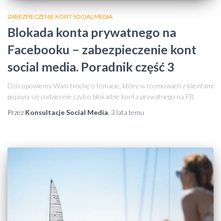
ZABEZPIECZENIE KONT SOCIAL MEDIA
Blokada konta prywatnego na
Facebooku − zabezpieczenie kont
social media. Poradnik część 3
Dziś opowiemy Wam trochę o temacie, który w rozmowach z klientami
pojawia się codziennie czyli o blokadzie konta prywatnego na FB.
Przez
Konsultacje Social Media
,
3 lata
temu