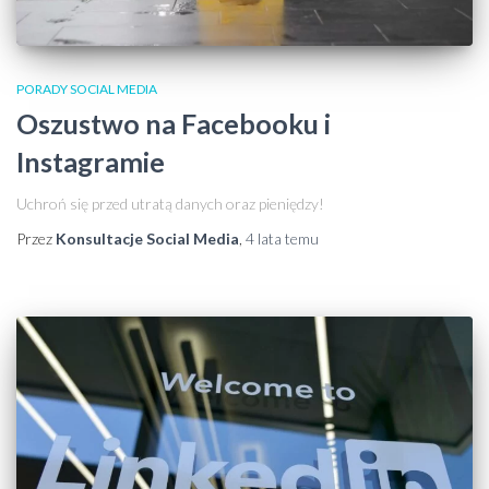
PORADY SOCIAL MEDIA
Oszustwo na Facebooku i
Instagramie
Uchroń się przed utratą danych oraz pieniędzy!
Przez
Konsultacje Social Media
,
4 lata
temu