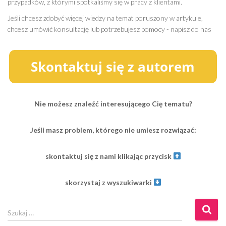
przypadków, z którymi spotkaliśmy się w pracy z klientami.
Jeśli chcesz zdobyć więcej wiedzy na temat poruszony w artykule,
chcesz umówić konsultację lub potrzebujesz pomocy - napisz do nas
Nie możesz znaleźć interesującego Cię tematu?
Jeśli masz problem, którego nie umiesz rozwiązać:
skontaktuj się z nami klikając przycisk
skorzystaj z wyszukiwarki
S
Szukaj …
z