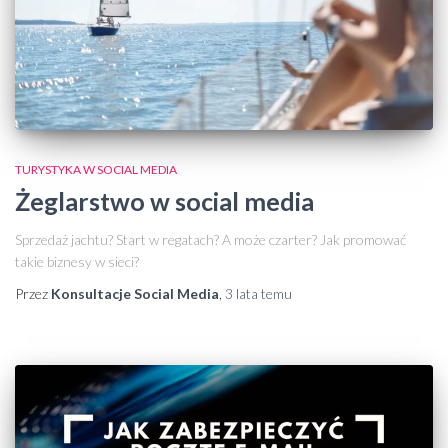
TURYSTYKA W SOCIAL MEDIA
Żeglarstwo w social media
Sprzedaż jachtu? Start w regatach? A może czarter? Jak promować
takie biznesy w sieci?
Przez
Konsultacje Social Media
,
3 lata
temu