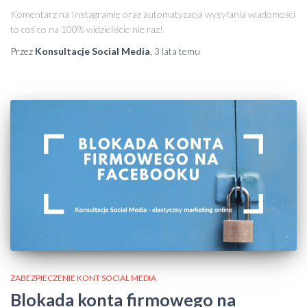
Komentarz na Instagramie oraz automatyzacja wysyłania wiadomości
to coś co na 100% widzieliście nie raz!
Przez
Konsultacje Social Media
,
3 lata
temu
ZABEZPIECZENIE KONT SOCIAL MEDIA
Blokada konta firmowego na