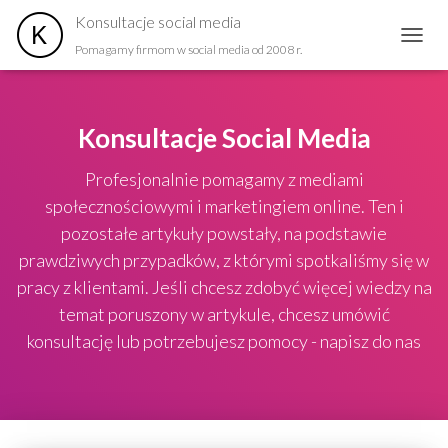
Konsultacje social media
Pomagamy firmom w social media od 2008 r.
PRZEŁ
Konsultacje Social Media
Profesjonalnie pomagamy z mediami
społecznościowymi i marketingiem online. Ten i
pozostałe artykuły powstały, na podstawie
prawdziwych przypadków, z którymi spotkaliśmy się w
pracy z klientami. Jeśli chcesz zdobyć więcej wiedzy na
temat poruszony w artykule, chcesz umówić
konsultację lub potrzebujesz pomocy - napisz do nas